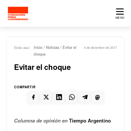
Saltar al contenido principal
MENÚ
Inicio
/
Noticias
/
Evitar el
Estás aquí:
4 de diciembre de 2017
choque
Evitar el choque
COMPARTIR
Columna de opinión en
Tiempo Arge
ntino