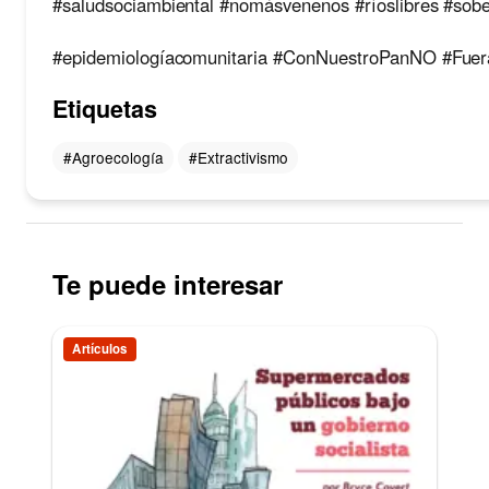
#saludsociambiental
#nomásvenenos
#ríoslibres
#sobe
#epidemiologíacomunitaria
#ConNuestroPanNO
#Fuer
Etiquetas
#Agroecología
#Extractivismo
Te puede interesar
Artículos