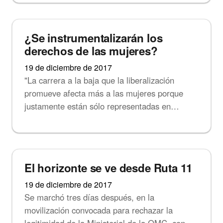
Noticias
¿Se instrumentalizarán los
derechos de las mujeres?
19 de diciembre de 2017
"La carrera a la baja que la liberalización
promueve afecta más a las mujeres porque
justamente están sólo representadas en…
Noticias
El horizonte se ve desde Ruta 11
19 de diciembre de 2017
Se marchó tres días después, en la
movilización convocada para rechazar la
legitimidad de la Ministerial de la OMC, con…