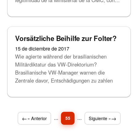
Noticias
Vorsätzliche Beihilfe zur Folter?
15 de diciembre de 2017
Wie agierte während der brasilianischen
Militärdiktatur das VW-Direktorium?
Brasilianische VW-Manager warnen die
Zentrale davor, Entschädigungen zu zahlen
« Anterior
…
55
…
Siguiente »
Paginación de