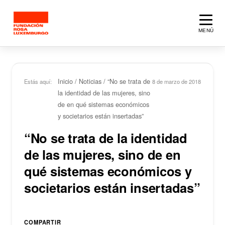
Saltar al contenido principal
MENÚ
Inicio
/
Noticias
/
“No se trata de
Estás aquí:
8 de marzo de 2018
la identidad de las mujeres, sino
de en qué sistemas económicos
y societarios están insertadas”
“No se trata de la identidad
de las mujeres, sino de en
qué sistemas económicos y
societarios están insertadas”
COMPARTIR