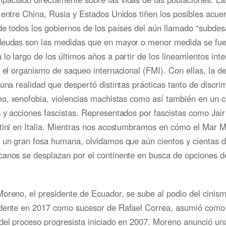
 entre China, Rusia y Estados Unidos tiñen los posibles acue
de todos los gobiernos de los países del aún llamado “subdesa
deudas son las medidas que en mayor o menor medida se fu
lo largo de los últimos años a partir de los lineamientos int
r el organismo de saqueo internacional (FMI). Con ellas, la d
 una realidad que despertó distintas prácticas tanto de discri
mo, xenofobia, violencias machistas como así también en un 
 y acciones fascistas. Representados por fascistas como Jai
ntini en Italia. Mientras nos acostumbramos en cómo el Mar M
n un gran fosa humana, olvidamos que aún cientos y cientas d
canos se desplazan por el continente en busca de opciones d
oreno, el presidente de Ecuador, se sube al podio del cinismo
idente en 2017 como sucesor de Rafael Correa, asumió como
del proceso progresista iniciado en 2007. Moreno anunció un