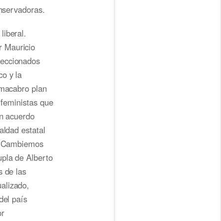
onservadoras.
liberal.
r Mauricio
reccionados
o y la
 macabro plan
 feministas que
ún acuerdo
aldad estatal
de Cambiemos
upla de Alberto
s de las
alizado,
del país
or