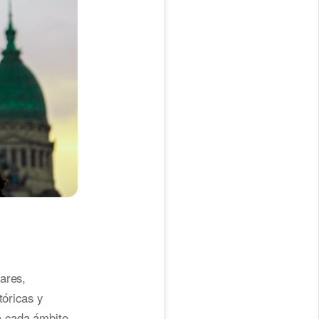
ares,
tóricas y
a cada ámbito