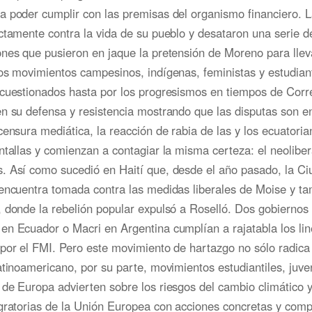
a poder cumplir con las premisas del organismo financiero.
ctamente contra la vida de su pueblo y desataron una serie d
nes que pusieron en jaque la pretensión de Moreno para llev
os movimientos campesinos, indígenas, feministas y estudian
 cuestionados hasta por los progresismos en tiempos de Corr
n su defensa y resistencia mostrando que las disputas son en
censura mediática, la reacción de rabia de las y los ecuatoria
ntallas y comienzan a contagiar la misma certeza: el neolibe
. Así como sucedió en Haití que, desde el año pasado, la C
 encuentra tomada contra las medidas liberales de Moise y t
 donde la rebelión popular expulsó a Roselló. Dos gobiernos 
en Ecuador o Macri en Argentina cumplían a rajatabla los li
por el FMI. Pero este movimiento de hartazgo no sólo radica 
atinoamericano, por su parte, movimientos estudiantiles, juven
de Europa advierten sobre los riesgos del cambio climático 
igratorias de la Unión Europea con acciones concretas y com