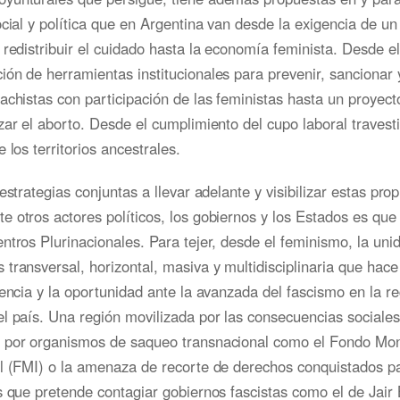
ocial y política que en Argentina van desde la exigencia de un
 redistribuir el cuidado hasta la economía feminista. Desde e
ón de herramientas institucionales para prevenir, sancionar y
achistas con participación de las feministas hasta un proyect
zar el aborto. Desde el cumplimiento del cupo laboral travesti
 los territorios ancestrales.
 estrategias conjuntas a llevar adelante y visibilizar estas pro
 otros actores políticos, los gobiernos y los Estados es qu
ntros Plurinacionales. Para tejer, desde el feminismo, la uni
transversal, horizontal, masiva y multidisciplinaria que hace
tencia y la oportunidad ante la avanzada del fascismo en la re
l país. Una región movilizada por las consecuencias sociales
 por organismos de saqueo transnacional como el Fondo Mon
al (FMI) o la amenaza de recorte de derechos conquistados p
s que pretende contagiar gobiernos fascistas como el de Jair