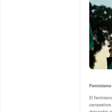
Feminismo 
El feminismo
campesinos e
demandas co