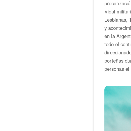
precarizació
Vidal milita
Lesbianas, T
y acontecimi
en la Argent
todo el cont
direccionado
porteñas du
personas el