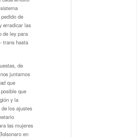
 sistema
l pedido de
 erradicar las
o de ley para
- trans hasta
puestas, de
e nos juntamos
dad que
 posible que
gión y la
 de los ajustes
etario
ara las mujeres
 Bolsonaro en