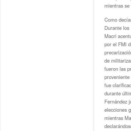
mientras se 
Como decíamo
Durante los
Macri acent
por el FMI d
precarizació
de militariz
fueron las p
proveniente 
fue clarific
durante últi
Fernández ju
elecciones 
mientras Mau
declarándos