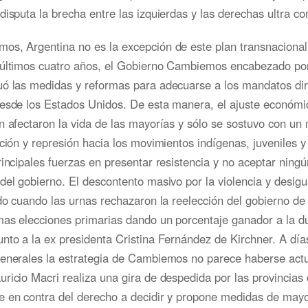
disputa la brecha entre las izquierdas y las derechas ultra c
s, Argentina no es la excepción de este plan transnacional 
 últimos cuatro años, el Gobierno Cambiemos encabezado po
uó las medidas y reformas para adecuarse a los mandatos di
esde los Estados Unidos. De esta manera, el ajuste económic
n afectaron la vida de las mayorías y sólo se sostuvo con un
ación y represión hacia los movimientos indígenas, juveniles y
rincipales fuerzas en presentar resistencia y no aceptar ning
del gobierno. El descontento masivo por la violencia y desigu
ado cuando las urnas rechazaron la reelección del gobierno 
mas elecciones primarias dando un porcentaje ganador a la d
nto a la ex presidenta Cristina Fernández de Kirchner. A día
generales la estrategia de Cambiemos no parece haberse actu
ricio Macri realiza una gira de despedida por las provincias 
e en contra del derecho a decidir y propone medidas de may