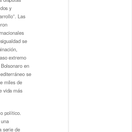
rdos y
rrollo”. Las
eron
ernacionales
esigualdad se
minación,
caso extremo
r Bolsonaro en
editerráneo se
e miles de
e vida más
 político.
 una
a serie de