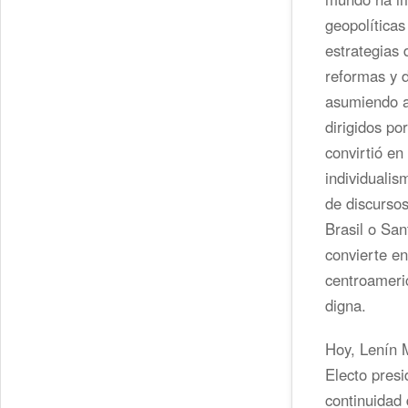
geopolíticas
estrategias 
reformas y 
asumiendo a 
dirigidos po
convirtió en
individualis
de discursos
Brasil o Sa
convierte e
centroameri
digna.
Hoy, Lenín M
Electo pres
continuidad 