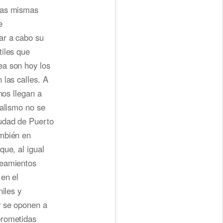
 Las mismas
e
ar a cabo su
tiles que
ea son hoy los
 las calles. A
nos llegan a
ralismo no se
iudad de Puerto
ambién en
que, al igual
neamientos
en el
iles y
y se oponen a
prometidas