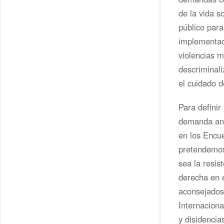
de la vida s
público para
implementaci
violencias m
descriminali
el cuidado de
Para definir
demanda ante
en los Encue
pretendemos 
sea la resis
derecha en e
aconsejados
Internacion
y disidencia