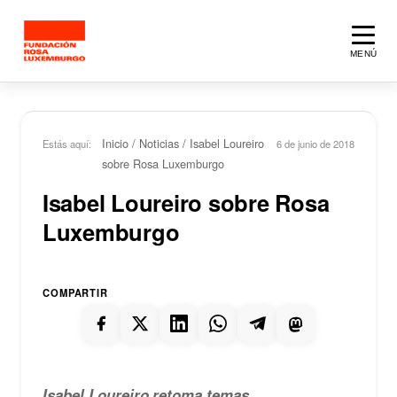
Saltar al contenido principal
MENÚ
Inicio
/
Noticias
/
Isabel Loureiro
Estás aquí:
6 de junio de 2018
sobre Rosa Luxemburgo
Isabel Loureiro sobre Rosa
Luxemburgo
COMPARTIR
Isabel Loureiro retoma temas