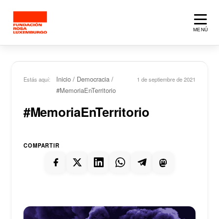
Saltar al contenido principal
MENÚ
Inicio
/
Democracia
/
Estás aquí:
1 de septiembre de 2021
#MemoriaEnTerritorio
#MemoriaEnTerritorio
COMPARTIR