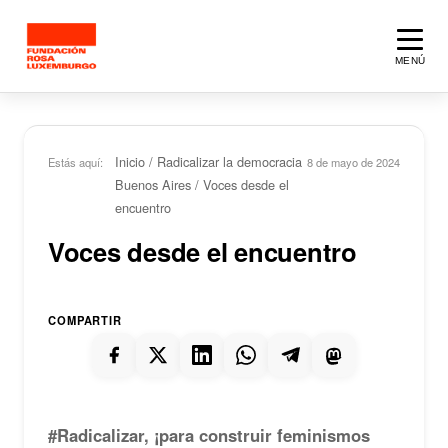
Saltar al contenido principal
MENÚ
Inicio
/
Radicalizar la democracia
Estás aquí:
8 de mayo de 2024
Buenos Aires
/
Voces desde el
encuentro
Voces desde el encuentro
COMPARTIR
#Radicalizar, ¡para construir feminismos