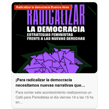
Radicalizar la democracia Buenos Aires
¡Para radicalizar la democracia
necesitamos nuevas narrativas que
cuenten nuestras estrategias feministas!
Para contar este acontecimiento realizaremos un
Café para Periodistas el día viernes 19 a las 15 hs
en…