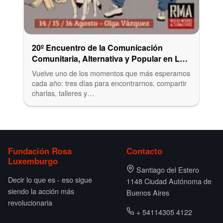
20º Encuentro de la Comunicación
Comunitaria, Alternativa y Popular en La
Plata
Vuelve uno de los momentos que más esperamos
cada año: tres días para encontrarnos, compartir
charlas, talleres y…
Fundación Rosa
Contacto
Luxemburgo
Santiago del Estero
Decir lo que es - eso sigue
1148 Ciudad Autónoma de
siendo la acción más
Buenos Aires
revolucionaria
+ 54114305 4122