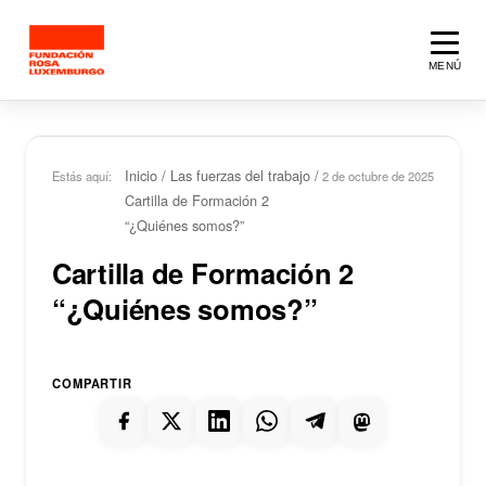
Saltar al contenido principal
MENÚ
Inicio
/
Las fuerzas del trabajo
/
Estás aquí:
2 de octubre de 2025
Cartilla de Formación 2
“¿Quiénes somos?”
Cartilla de Formación 2
“¿Quiénes somos?”
COMPARTIR