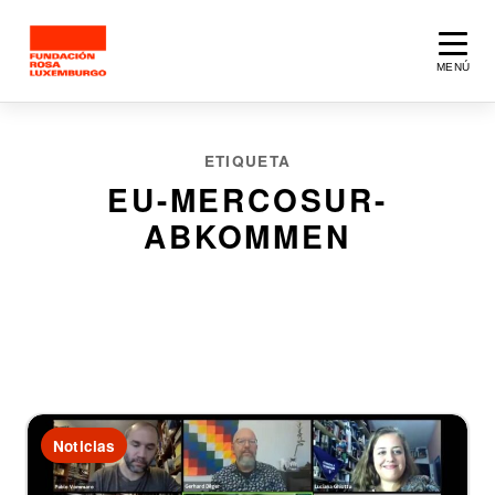
Saltar al contenido principal
MENÚ
ETIQUETA
EU-MERCOSUR-
ABKOMMEN
2 artículos
Noticias