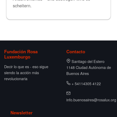
scheitern.
Fundación Rosa
Contacto
Luxemburgo
Santiago del Estero
Decir lo que es - eso sigue
1148 Ciudad Autónoma de
siendo la acción más
Buenos Aires
revolucionaria
+ 54114305 4122
info.buenosaires@rosalux.org
Newsletter