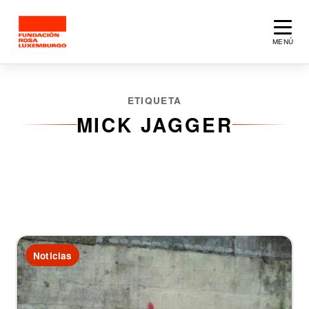
Saltar al contenido principal
MENÚ
ETIQUETA
MICK JAGGER
1 artículo
Noticias