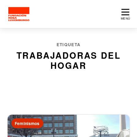
Saltar al contenido principal
MENÚ
ETIQUETA
TRABAJADORAS DEL
HOGAR
1 artículo
Feminismos