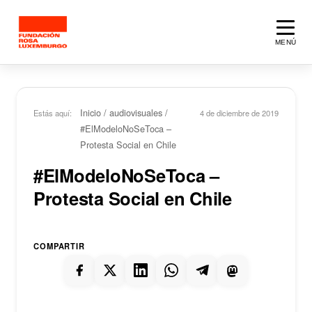
Saltar al contenido principal
MENÚ
Inicio
/
audiovisuales
/
Estás aquí:
4 de diciembre de 2019
#ElModeloNoSeToca –
Protesta Social en Chile
#ElModeloNoSeToca –
Protesta Social en Chile
COMPARTIR