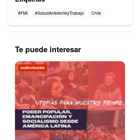
#FMI
#SaludAmbienteyTrabajo
Chile
Te puede interesar
audiovisuales