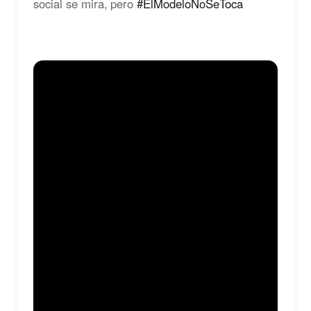
social se mira, pero
#ElModeloNoSeToca