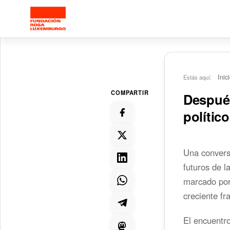
Saltar al contenido principal
Inic
Estás aquí:
COMPARTIR
Después
polític
Una conversa
futuros de l
marcado por
creciente fr
El encuentro