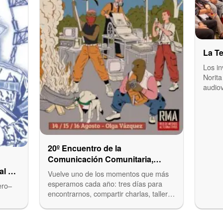
La Te
Los in
Norita
audio
20º Encuentro de la
Comunicación Comunitaria,
Alternativa y Popular en La Plata
al en
Vuelve uno de los momentos que más
esperamos cada año: tres días para
ero–
encontrarnos, compartir charlas, talleres
y…