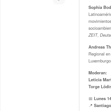
Sophia Bo
Latinoaméri
movimientos 
socioambien
ZEIT
,
Deuts
Andreas T
Regional en 
Luxemburgo
Moderan:
Leticia Mar
Torge Lödi
📅
Lunes 14
📍
Santiago