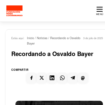
Saltar al contenido principal
MENÚ
Inicio
/
Noticias
/
Recordando a Osvaldo
Estás aquí:
3 de julio de 2025
Bayer
Recordando a Osvaldo Bayer
COMPARTIR