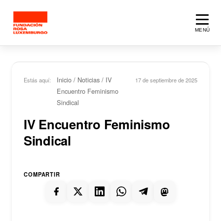
Saltar al contenido principal
MENÚ
Inicio
/
Noticias
/
IV
Estás aquí:
17 de septiembre de 2025
Encuentro Feminismo
Sindical
IV Encuentro Feminismo
Sindical
COMPARTIR