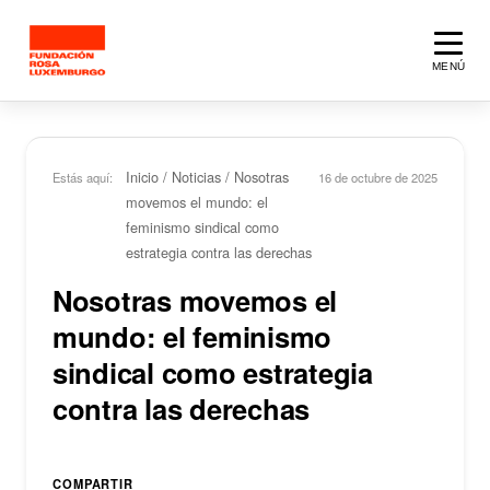
Saltar al contenido principal
MENÚ
Inicio
/
Noticias
/
Nosotras
Estás aquí:
16 de octubre de 2025
movemos el mundo: el
feminismo sindical como
estrategia contra las derechas
Nosotras movemos el
mundo: el feminismo
sindical como estrategia
contra las derechas
COMPARTIR