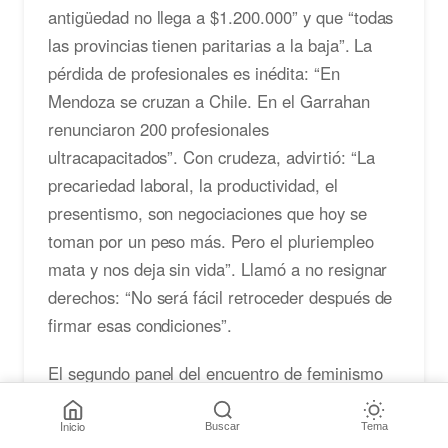
antigüedad no llega a $1.200.000” y que “todas
las provincias tienen paritarias a la baja”. La
pérdida de profesionales es inédita: “En
Mendoza se cruzan a Chile. En el Garrahan
renunciaron 200 profesionales
ultracapacitados”. Con crudeza, advirtió: “La
precariedad laboral, la productividad, el
presentismo, son negociaciones que hoy se
toman por un peso más. Pero el pluriempleo
mata y nos deja sin vida”. Llamó a no resignar
derechos: “No será fácil retroceder después de
firmar esas condiciones”.
El segundo panel del encuentro de feminismo
sindical dejó una trama de voces potentes,
diagnósticos precisos y horizontes compartidos.
Inicio
Buscar
Tema