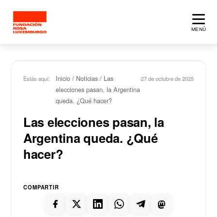
Saltar al contenido principal
MENÚ
Inicio
/
Noticias
/
Las
Estás aquí:
27 de octubre de 2025
elecciones pasan, la Argentina
queda. ¿Qué hacer?
Las elecciones pasan, la
Argentina queda. ¿Qué
hacer?
COMPARTIR