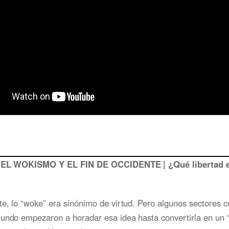
: EL WOKISMO Y EL FIN DE OCCIDENTE | ¿Qué libertad e
e, lo “woke” era sinónimo de virtud. Pero algunos sectores 
undo empezaron a horadar esa idea hasta convertirla en un “