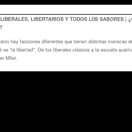
3: LIBERALES, LIBERTARIOS Y TODOS LOS SABORES | ¿Q
?
lismo hay facciones diferentes que tienen distintas maneras de
 es “la libertad”. De los liberales clásicos a la escuela austr
er Milei.