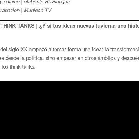
y edición | Gabriela Bevilacqua
grabación | Munieco TV
 THINK TANKS | ¿Y si tus ideas nuevas tuvieran una hist
del siglo XX empezó a tomar forma una idea: la transformaci
e desde la política, sino empezar en otros ámbitos y después 
 los think tanks.