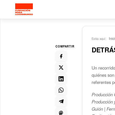
Saltar al contenido principal
Inic
Estás aquí:
COMPARTIR
DETRÁS
Un recorrid
quiénes son 
referentes p
Producción 
Producción 
Guión | Fer