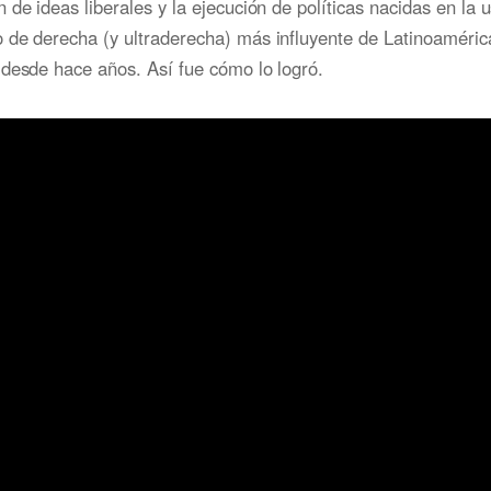
 de ideas liberales y la ejecución de políticas nacidas en la 
 de derecha (y ultraderecha) más influyente de Latinoaméric
desde hace años. Así fue cómo lo logró.