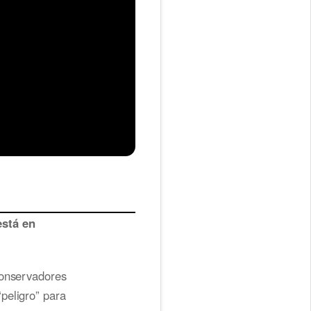
stá en
conservadores
peligro” para