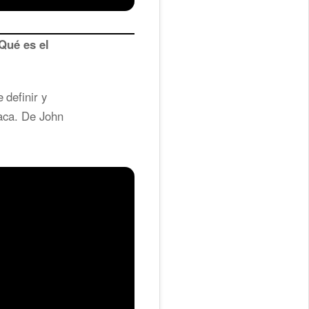
ué es el
 definir y
íaca. De John