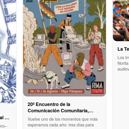
La Te
Los in
Norita
audio
20º Encuentro de la
Comunicación Comunitaria,
Alternativa y Popular en La Plata
al en
Vuelve uno de los momentos que más
esperamos cada año: tres días para
ero–