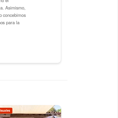
mo el
ura. Asimismo,
ómo concebimos
nos para la
isuales