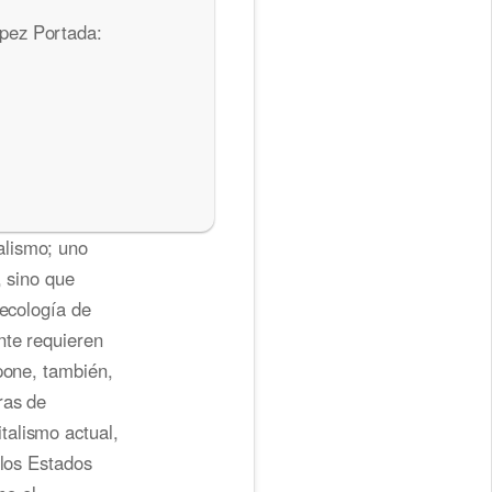
pez Portada:
alismo; uno
, sino que
 ecología de
nte requieren
pone, también,
ras de
talismo actual,
 los Estados