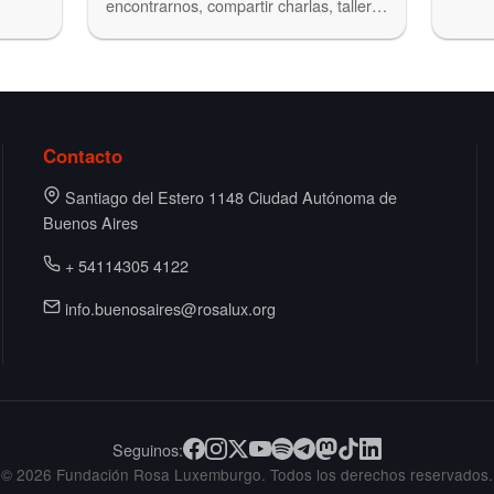
encontrarnos, compartir charlas, talleres
y…
Contacto
Santiago del Estero 1148 Ciudad Autónoma de
Buenos Aires
+ 54114305 4122
info.buenosaires@rosalux.org
Seguinos:
© 2026 Fundación Rosa Luxemburgo. Todos los derechos reservados.