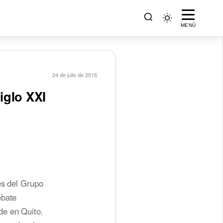
MENÚ
24 de julio de 2016
iglo XXI
es del Grupo
ebate
de en Quito.