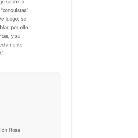
ige sobre la
 “conquistas”
de fuego; se
lar, por ello,
tas, y su
fectamente
a”.
ción Rosa