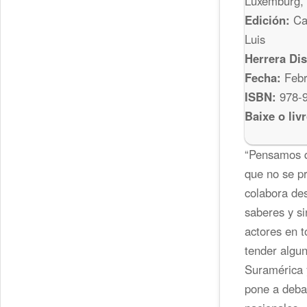
Luxemburg, 
Edición:
Car
Luis
Herrera Di
Fecha:
Febr
ISBN:
978-9
Baixe o li
“Pensamos q
que no se pr
colabora des
saberes y si
actores en t
tender algun
Suramérica 
pone a debat