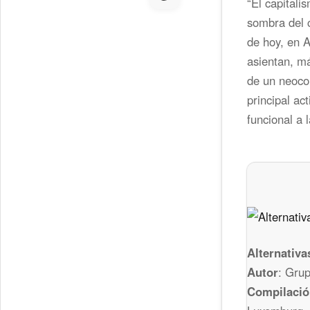
“El capitali
sombra del c
de hoy, en A
asientan, má
de un neocol
principal ac
funcional a 
Alternativa
Autor
: Grup
Compilació