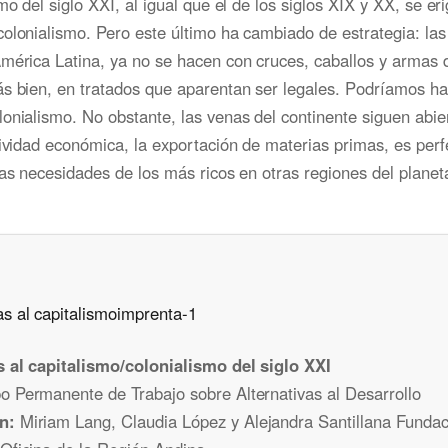
smo del siglo XXI, al igual que el de los siglos XIX y XX, se er
olonialismo. Pero este último ha cambiado de estrategia: las
mérica Latina, ya no se hacen con cruces, caballos y armas 
s bien, en tratados que aparentan ser legales. Podríamos hab
onialismo. No obstante, las venas del continente siguen abier
tividad económica, la exportación de materias primas, es per
las necesidades de los más ricos en otras regiones del planet
s al capitalismo/colonialismo del siglo XXI
o Permanente de Trabajo sobre Alternativas al Desarrollo
n:
Miriam Lang, Claudia López y Alejandra Santillana Funda