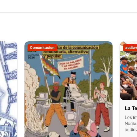
Comunicacion
audiov
La Te
Los in
Norita
audio