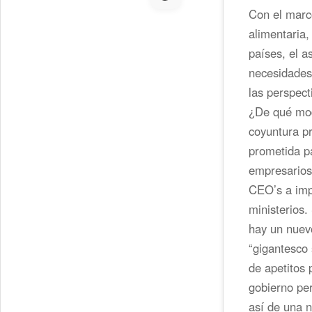
Con el marco
alimentaria
países, el a
necesidades 
las perspect
¿De qué mod
coyuntura pr
prometida pa
empresarios,
CEO’s a imp
ministerios.
hay un nuevo
“gigantesco 
de apetitos 
gobierno per
así de una n