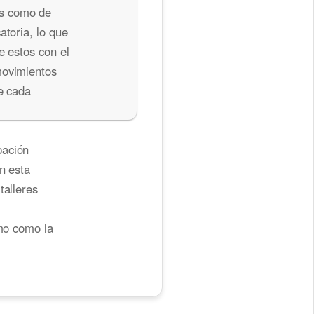
as como de
atoria, lo que
e estos con el
movimientos
ue cada
pación
n esta
talleres
smo como la