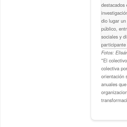
destacados 
investigació
dio lugar un
público, ent
sociales y d
participante 
Fotos: Elisá
*El colectiv
colectiva po
orientación 
anuales que 
organizacion
transformaci