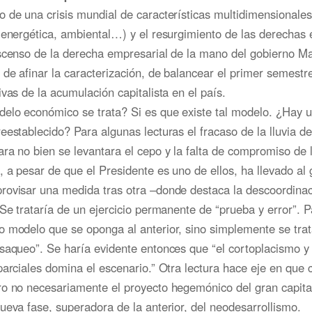
 de una crisis mundial de características multidimensionale
, energética, ambiental…) y el resurgimiento de las derecha
scenso de la derecha empresarial de la mano del gobierno Ma
de afinar la caracterización, de balancear el primer semestre
ivas de la acumulación capitalista en el país.
elo económico se trata? Si es que existe tal modelo. ¿Hay u
eestablecido? Para algunas lecturas el fracaso de la lluvia de
ra no bien se levantara el cepo y la falta de compromiso de 
 a pesar de que el Presidente es uno de ellos, ha llevado al 
rovisar una medida tras otra –donde destaca la descoordinac
 Se trataría de un ejercicio permanente de “prueba y error”. P
 modelo que se oponga al anterior, sino simplemente se trat
saqueo”. Se haría evidente entonces que “el cortoplacismo y 
parciales domina el escenario.” Otra lectura hace eje en que 
o no necesariamente el proyecto hegemónico del gran capital
ueva fase, superadora de la anterior, del neodesarrollismo.