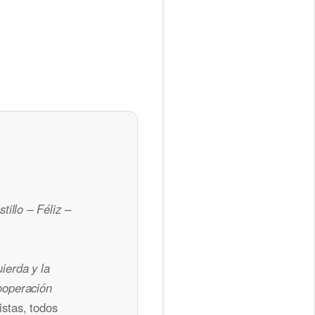
illo – Féliz –
ierda y la
ooperación
stas, todos