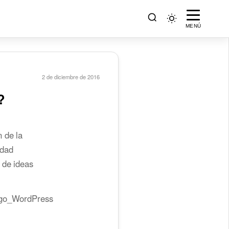
MENÚ
2 de diciembre de 2016
?
 de la
idad
 de ideas