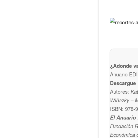
¿Adonde va
Anuario EDI
Descargue l
Autores:
Kat
Wiñazky – 
ISBN: 978-9
El Anuario
Fundación R
Económica 