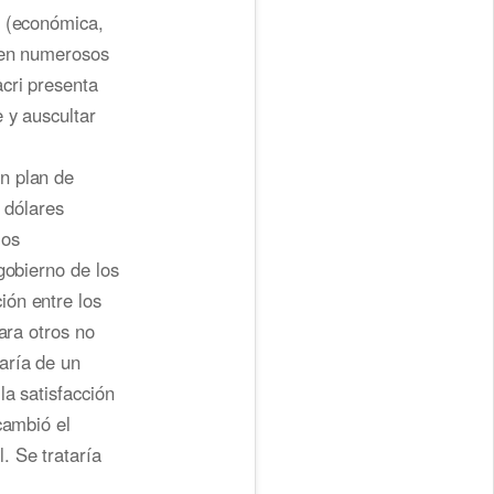
s (económica,
s en numerosos
cri presenta
 y auscultar
n plan de
 dólares
los
gobierno de los
ión entre los
ara otros no
aría de un
la satisfacción
cambió el
. Se trataría