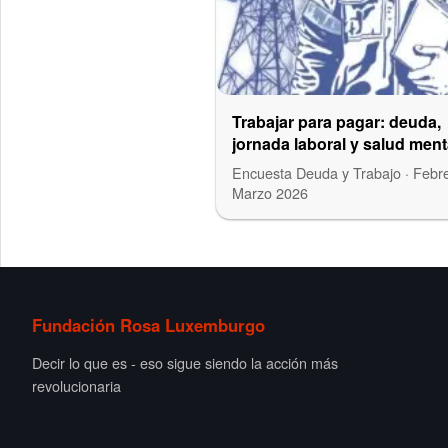
Trabajar para pagar: deuda,
jornada laboral y salud ment
APSEE
Encuesta Deuda y Trabajo · Febr
Marzo 2026
Fundación Rosa Luxemburgo
Decir lo que es - eso sigue siendo la acción más
revolucionaria