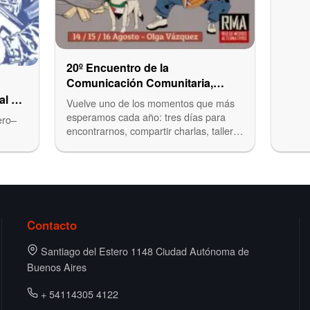
20º Encuentro de la
Comunicación Comunitaria,
Alternativa y Popular en La Plata
al en
Vuelve uno de los momentos que más
esperamos cada año: tres días para
ero–
encontrarnos, compartir charlas, talleres
y…
Contacto
Santiago del Estero 1148 Ciudad Autónoma de
Buenos Aires
+ 54114305 4122