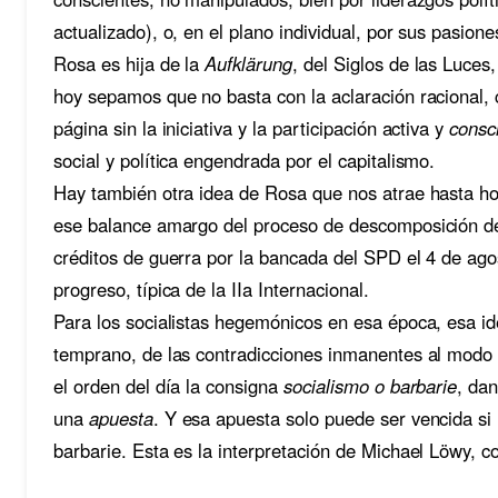
actualizado), o, en el plano individual, por sus pasion
Rosa es hija de la
Aufklärung
, del Siglos de las Luce
hoy sepamos que no basta con la aclaración racional, c
página sin la iniciativa y la participación activa y
consc
social y política engendrada por el capitalismo.
Hay también otra idea de Rosa que nos atrae hasta h
ese balance amargo del proceso de descomposición de
créditos de guerra por la bancada del SPD el 4 de ago
progreso, típica de la IIa Internacional.
Para los socialistas hegemónicos en esa época, esa ide
temprano, de las contradicciones inmanentes al modo 
el orden del día la consigna
socialismo o barbarie
, da
una
apuesta
. Y esa apuesta solo puede ser vencida si 
barbarie. Esta es la interpretación de Michael Löwy, c