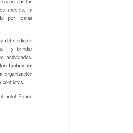
lsadas por los
los medios, la
o por los/as
a del sindicato
na, y brindar
o actividades.
las luchas de
la organización
 conflictos.
el hotel Bauen