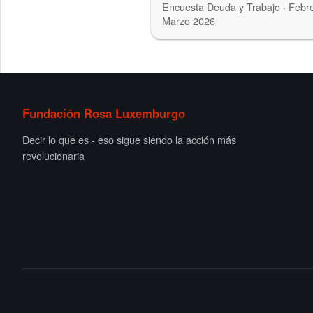
APSEE
Encuesta Deuda y Trabajo · Febr
Marzo 2026
Fundación Rosa Luxemburgo
Decir lo que es - eso sigue siendo la acción más
revolucionaria