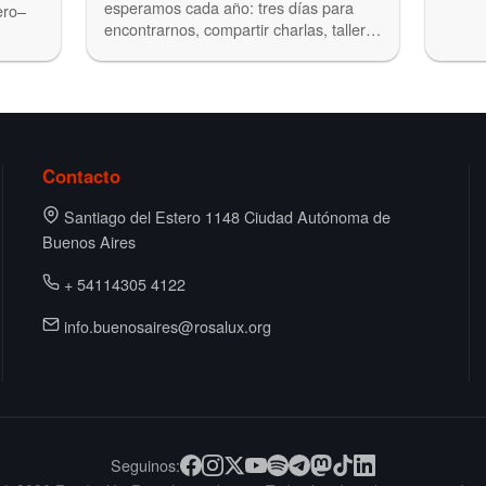
esperamos cada año: tres días para
ero–
encontrarnos, compartir charlas, talleres
y…
Contacto
Santiago del Estero 1148 Ciudad Autónoma de
Buenos Aires
+ 54114305 4122
info.buenosaires@rosalux.org
Seguinos: