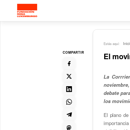
Saltar al contenido principal
Inic
Estás aquí:
COMPARTIR
El movi
La Corrrie
noviembre,
debate para
los movimi
El plano de
importanci