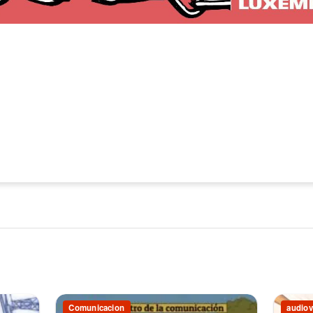
Comunicacion
audiov