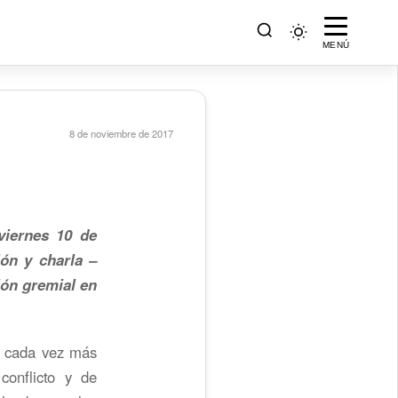
MENÚ
8 de noviembre de 2017
viernes 10 de
ón y charla –
ión gremial en
e cada vez más
onflicto y de