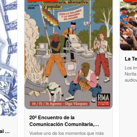
La Te
Los in
Norita
audio
20º Encuentro de la
Comunicación Comunitaria,
Alternativa y Popular en La Plata
al en
Vuelve uno de los momentos que más