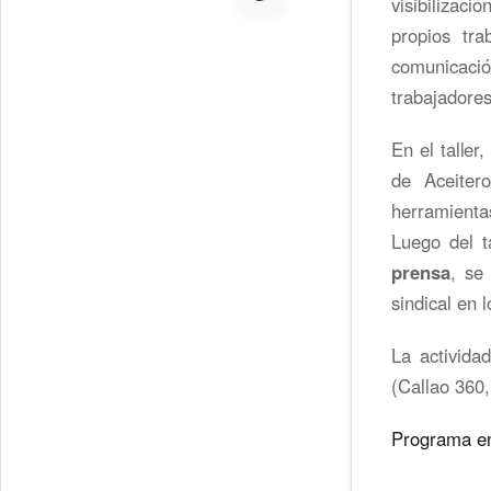
visibilizac
propios tra
comunicac
trabajadore
En el taller
de Aceiter
herramienta
Luego del t
prensa
, se
sindical en 
La activida
(Callao 360
Programa e