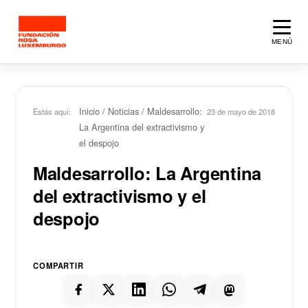
Saltar al contenido principal
MENÚ
Inicio
/
Noticias
/
Maldesarrollo:
Estás aquí:
23 de mayo de 2018
La Argentina del extractivismo y
el despojo
Maldesarrollo: La Argentina
del extractivismo y el
despojo
COMPARTIR