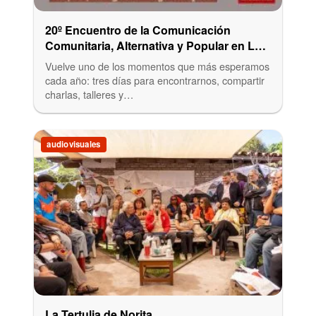
20º Encuentro de la Comunicación
Comunitaria, Alternativa y Popular en La
Plata
Vuelve uno de los momentos que más esperamos
cada año: tres días para encontrarnos, compartir
charlas, talleres y…
audiovisuales
La Tertulia de Norita