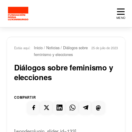
Saltar al contenido principal
MENÚ
Inicio
/
Noticias
/
Diálogos sobre
Estás aquí:
25 de julio de 2023
feminismo y elecciones
Diálogos sobre feminismo y
elecciones
COMPARTIR
[wonderplugin_slider id=133]