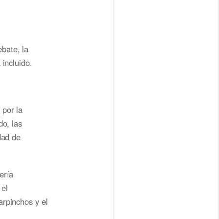
bate, la
 incluido.
 por la
do, las
dad de
ería
el
arpinchos y el