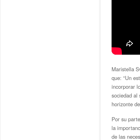
Maristella 
que: “Un est
incorporar l
sociedad al 
horizonte de 
Por su part
la importanc
de las nece