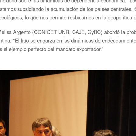
lexionó sobre las dinámicas de dependencia económica: “Lo
estamos subsidiando la acumulación de los países centrales.
cológicos, lo que nos permite reubicarnos en la geopolítica p
elisa Argento (CONICET UNR, CAJE, GyBC) abordó la prob
entina: “El litio se engarza en las dinámicas de endeudamient
s el ejemplo perfecto del mandato exportador.”