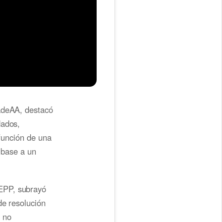
AAdeAA, destacó
dados,
 función de una
n base a un
EPP, subrayó
de resolución
 no