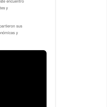
este encuentro
tes y
partieron sus
conómicas y