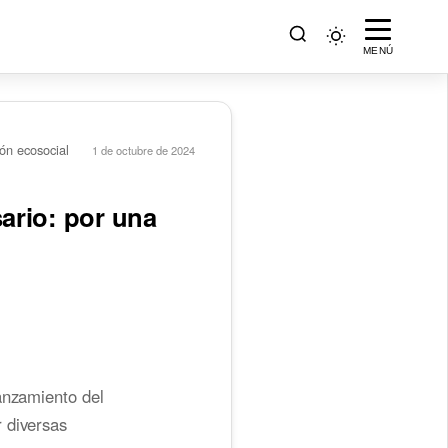
MENÚ
ón ecosocial
1 de octubre de 2024
ario: por una
anzamiento del
r diversas