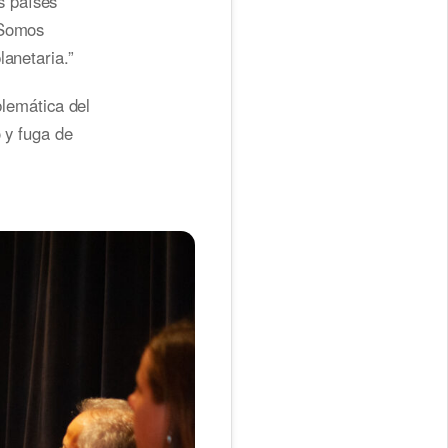
s países
 Somos
lanetaria.”
lemática del
o y fuga de