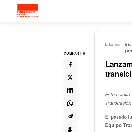
Saltar al contenido principal
Inic
Estás aquí:
just
COMPARTIR
Lanzami
transic
Fotos: Juli
Transmisión
El pasado lu
Equipo Tra