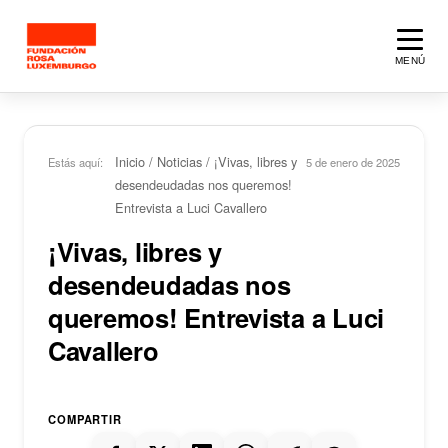
Saltar al contenido principal
MENÚ
Inicio
/
Noticias
/
¡Vivas, libres y
Estás aquí:
5 de enero de 2025
desendeudadas nos queremos!
Entrevista a Luci Cavallero
¡Vivas, libres y
desendeudadas nos
queremos! Entrevista a Luci
Cavallero
COMPARTIR