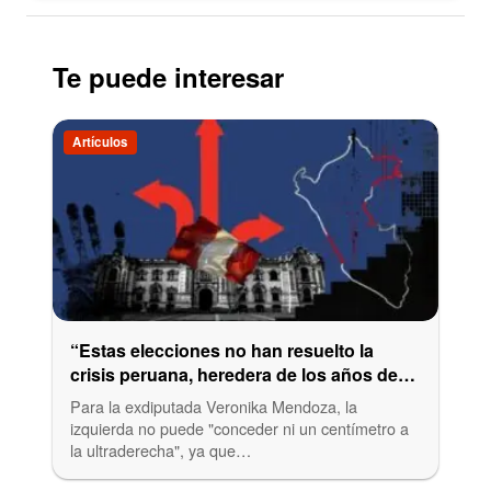
Te puede interesar
Artículos
“Estas elecciones no han resuelto la
crisis peruana, heredera de los años de
Fujimori” Verónika Mendoza, excandidata
Para la exdiputada Veronika Mendoza, la
a la presidencia de Perú
izquierda no puede "conceder ni un centímetro a
la ultraderecha", ya que…