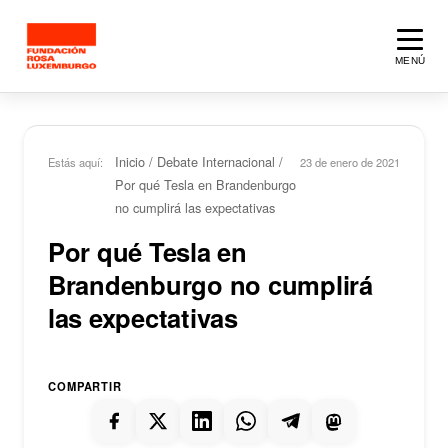
Saltar al contenido principal
MENÚ
Inicio
/
Debate Internacional
/
Estás aquí:
23 de enero de 2021
Por qué Tesla en Brandenburgo
no cumplirá las expectativas
Por qué Tesla en
Brandenburgo no cumplirá
las expectativas
COMPARTIR