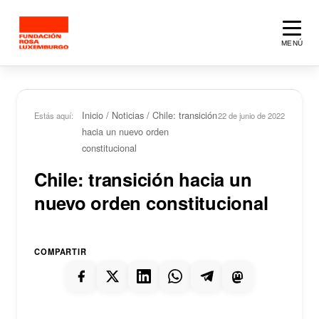
Saltar al contenido principal
MENÚ
Inicio
/
Noticias
/
Chile: transición
Estás aquí:
22 de junio de 2022
hacia un nuevo orden
constitucional
Chile: transición hacia un
nuevo orden constitucional
COMPARTIR