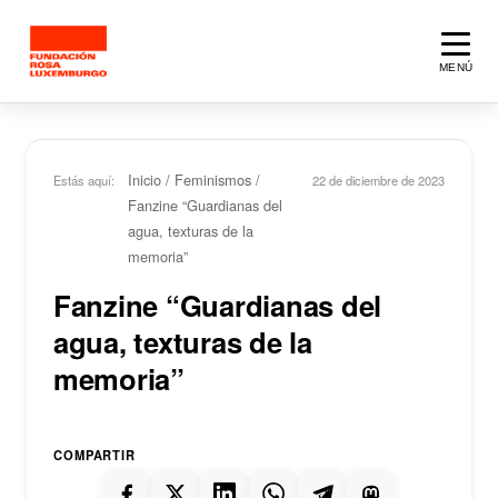
Saltar al contenido principal
MENÚ
Inicio
/
Feminismos
/
Estás aquí:
22 de diciembre de 2023
Fanzine “Guardianas del
agua, texturas de la
memoria”
Fanzine “Guardianas del
agua, texturas de la
memoria”
COMPARTIR