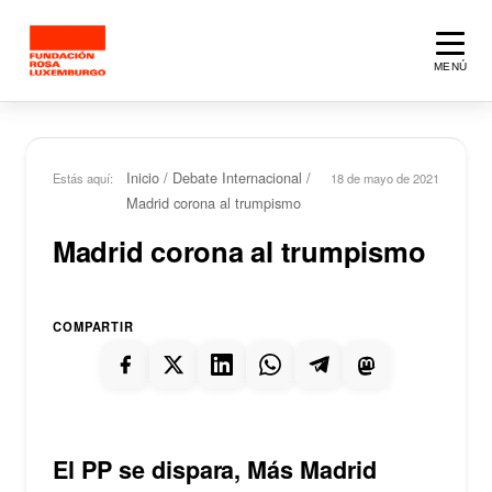
Saltar al contenido principal
MENÚ
Inicio
/
Debate Internacional
/
Estás aquí:
18 de mayo de 2021
Madrid corona al trumpismo
Madrid corona al trumpismo
COMPARTIR
El PP se dispara, Más Madrid