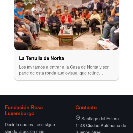
La Tertulia de Norita
Los invitamos a entrar a la Casa de Norita y ser
parte de esta ronda audiovisual que reúne…
Fundación Rosa
Contacto
Luxemburgo
Santiago del Estero
Decir lo que es - eso sigue
1148 Ciudad Autónoma de
siendo la acción más
Buenos Aires