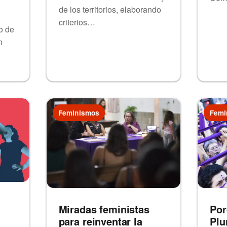
de los territorios, elaborando
criterios…
o de
n
Feminismos
Femi
Miradas feministas
Por
para reinventar la
Plu