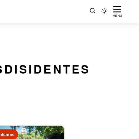
MENÚ
SDISIDENTES
nismos