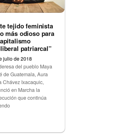
te tejido feminista
lo más odioso para
capitalismo
liberal patriarcal”
e julio de 2018
ideresa del pueblo Maya
é de Guatemala, Aura
ta Chávez Ixacaquic,
nció en Marcha la
ecución que continúa
iendo