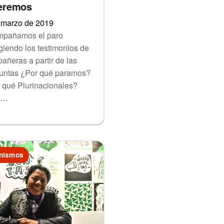
eremos
 marzo de 2019
pañamos el paro
giendo los testimonios de
añeras a partir de las
untas ¿Por qué paramos?
 qué Plurinacionales?
r…
nismos