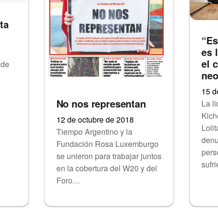
ta
“Es
es 
el 
 de
neo
15 d
No nos representan
La l
Kich
12 de octubre de 2018
Loli
Tiempo Argentino y la
denu
Fundación Rosa Luxemburgo
pers
se unieron para trabajar juntos
sufr
en la cobertura del W20 y del
Foro…