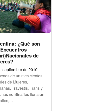
entina: ¿Qué son
 Encuentros
uri)Nacionales de
eres?
e septiembre de 2019
enos de un mes cientas
iles de Mujeres,
ianas, Travestis, Trans y
onas no Binaries llenaran
calles,…