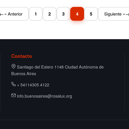
« Anterior
1
2
3
4
5
Siguiente »
Paginación de
Contacto
Santiago del Estero 1148 Ciudad Autónoma de
Buenos Aires
+ 54114305 4122
info.buenosaires@rosalux.org