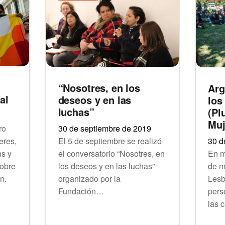
“Nosotres, en los
Arg
al
deseos y en las
los
luchas”
(Pl
Muj
ro
30 de septiembre de 2019
30 d
eres,
El 5 de septiembre se realizó
En m
ns y
el conversatorio “Nosotres, en
de m
sobre
los deseos y en las luchas”
Lesb
n.
organizado por la
pers
Fundación…
las 