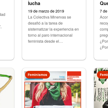
lucha
Qu
19 de marzo de 2019
7 de
udad
La Colectiva Minervas se
Acom
desafió a la tarea de
reco
,
sistematizar la experiencia en
comp
torno al paro internacional
preg
feminista desde el…
¿Por
¿Po
Feminismos
Femi