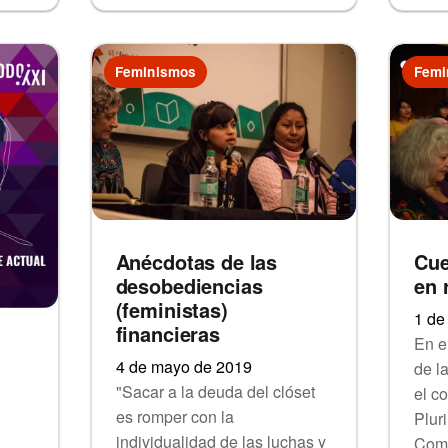
Feminismos
Femi
Anécdotas de las
Cue
desobediencias
en 
(feministas)
1 de
financieras
En e
4 de mayo de 2019
de l
"Sacar a la deuda del clóset
el c
es romper con la
Plur
individualidad de las luchas y
Comu